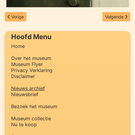
Vorig artikel: Nieuwsbrief november 2023 verstuurd
Volgende artik
Vorige
Volgende
Hoofd Menu
Home
Over het museum
Museum Flyer
Privacy Verklaring
Disclaimer
Nieuws archief
Nieuwsbrief
Bezoek het museum
Museum collectie
Nu te koop