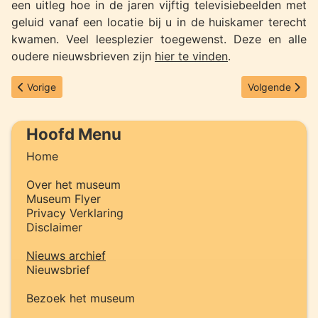
een uitleg hoe in de jaren vijftig televisiebeelden met
geluid vanaf een locatie bij u in de huiskamer terecht
kwamen. Veel leesplezier toegewenst. Deze en alle
oudere nieuwsbrieven zijn
hier te vinden
.
Vorig artikel: Open Monumenten Weekeinde 2023
Volgende artik
Vorige
Volgende
Hoofd Menu
Home
Over het museum
Museum Flyer
Privacy Verklaring
Disclaimer
Nieuws archief
Nieuwsbrief
Bezoek het museum