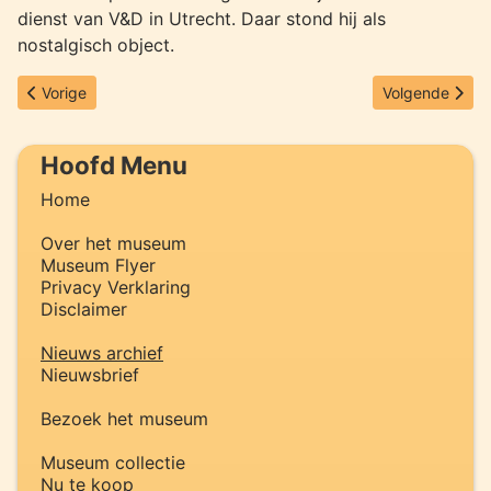
dienst van V&D in Utrecht. Daar stond hij als
nostalgisch object.
Vorig artikel: Nieuwsbrief september 2012 verstuurd
Volgende artik
Vorige
Volgende
Hoofd Menu
Home
Over het museum
Museum Flyer
Privacy Verklaring
Disclaimer
Nieuws archief
Nieuwsbrief
Bezoek het museum
Museum collectie
Nu te koop